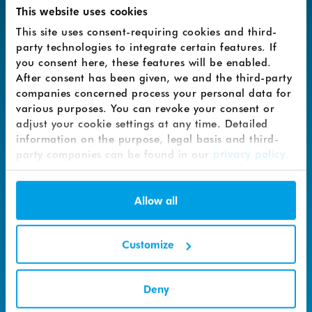
Headless-Architektur für mehr Flexibilität und
This website uses cookies
Innovationsfähigkeit. Ein Schlüsselelement der
This site uses consent-requiring cookies and third-
Systemumstellung bei TASCHEN ist die E-Commerce-
party technologies to integrate certain features. If
Marketing-Suite von Makaira, die als Frontend vor die
you consent here, these features will be enabled.
Onlineshop-Lösung
Shopify
gesetzt wurde. Shopify
After consent has been given, we and the third-party
ermöglicht TASCHEN eine Headless-Commerce-
companies concerned process your personal data for
Architektur, bei dem die Präsentationsebene (Frontend)
various purposes. You can revoke your consent or
und die Geschäftslogik und Datenhaltung (Backend)
adjust your cookie settings at any time. Detailed
voneinander entkoppelt sind.
information on the purpose, legal basis and third-
party companies can be found in our
privacy policy
.
Die Lösung von Makaira schlägt nun eine Brücke von
ComposableCommerce
in der Technik hin zu den
Anwendenden, welche die verschiedenen Tools bedienen.
Allow all
Sie dient dazu, den Marketing-Teil eines Onlineshops
effizient zu steuern. Die E-Commerce-Marketing-Suite
belässt die Shopsoftware als zentrales System für
Customize
Preisfindung, Rabatte und Prozesse, ergänzt dazu aber
ein schnelles und flexibles Frontend für modernes E-
Commerce-Marketing. Durch die offene Architektur und
Deny
die Headless-Integration ist Makaira mit allen gängigen